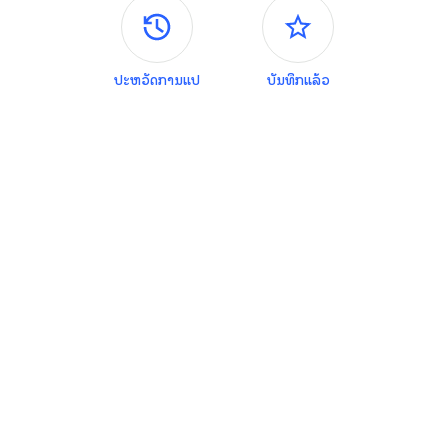
ແຜງຄວບຄຸມດ້ານຂ້າງ
ປະຫວັດການແປ
ບັນທຶກແລ້ວ