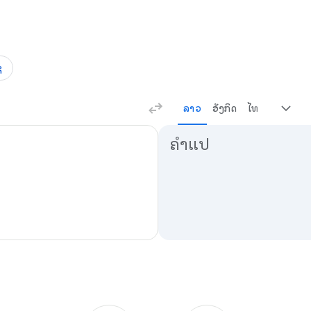
ຊ
ລາວ
ອັງກິດ
ໄທ
ຜົນການແປພາສາ
ຄຳແປ