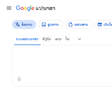
ແປພາສາ
ຂໍ້ຄວາມ
ຮູບພາບ
ເອກະສານ
ເວັບໄ
ປະເພດຄຳແປ
ການແປຂໍ້ຄວາມ
ກວດສອບພາສາ
ອັງກິດ
ລາວ
ໄທ
ຂໍ້ຄວາມຕົ້ນສະບັບ