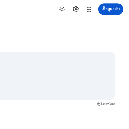
ເຂົ້າສູ່ລະບົບ
ສົ່ງຂໍ້ສະເໜີແນະ